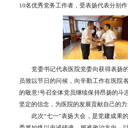
10名优秀党务工作者，受
表扬
代表分别
作
党委书记代表
医院
党委向获得
表扬
员致以节日的问候，向辛勤工作在医院
的敬意
!号召全体党员继续保持昂扬的斗
坚定的信念，为医院的发展贡献自己的力
此次
“七一”表扬大会，是党建成果
委将始终以忠诚铸魂，把准政治方向，