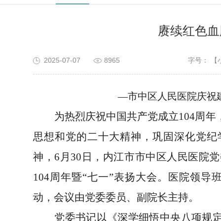
赓续红色血
2025-07-07
8965
字号：
【
—市中区人民医院庆祝建
为热烈庆祝中国共产党成立
104周
思想和党的二十大精神，巩固深化党纪
神，6月30日，
内江市市中区人民
医院
党
10
4
周年暨
“七一”
表扬
大会。医院领导
动
，
会议由党委
委员
、
副院长
主持
。
党委书记以《深学细悟中央八项规