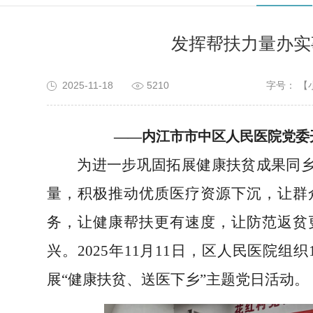
发挥帮扶力量办实
2025-11-18
5210
字号：
【
——内江市市中
区人民医院
党委
为
进一步
巩固拓展健康扶贫成果同
量，积极推动优质医疗资源下沉，让群
务，让健康帮扶更有速度，让防范返贫
兴
。
20
25
年
1
1
月
1
1
日，
区人民医院组织
展
“
健康扶贫、
送医下乡
”
主题党日活动
。