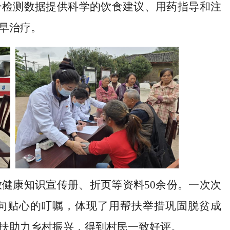
合检测数据提供科学的饮食建议、用药指导和注
早治疗。
放健康知识宣传册、折页等资料
5
0余份。一次次
句贴心的叮嘱，
体现了
用帮扶举措巩固脱贫成
扶助力乡村振兴，
得到
村民一致
好评。