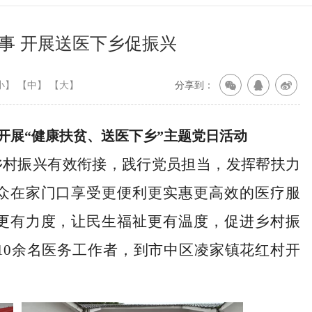
事 开展送医下乡促振兴
小】
【中】
【大】
分享到：
开展
“
健康扶贫、
送医下乡
”
主题党日活动
乡村振兴有效衔接
，践行党员担当，发挥帮扶力
众在家门口享受更便利更实惠更高效的医疗服
更有力度，让民生福祉更有温度，促进乡村振
10余名
医务工作者
，到
市中区
凌家镇花红村
开